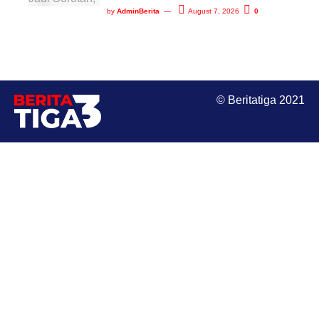
by
AdminBerita
August 7, 2026
0
© Beritatiga 2021