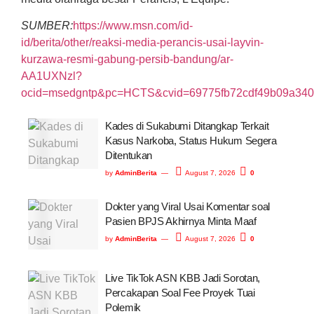
SUMBER:
https://www.msn.com/id-
id/berita/other/reaksi-media-perancis-usai-layvin-
kurzawa-resmi-gabung-persib-bandung/ar-
AA1UXNzl?
ocid=msedgntp&pc=HCTS&cvid=69775fb72cdf49b09a340
Kades di Sukabumi Ditangkap Terkait
Kasus Narkoba, Status Hukum Segera
Ditentukan
by
AdminBerita
August 7, 2026
0
Dokter yang Viral Usai Komentar soal
Pasien BPJS Akhirnya Minta Maaf
by
AdminBerita
August 7, 2026
0
Live TikTok ASN KBB Jadi Sorotan,
Percakapan Soal Fee Proyek Tuai
Polemik