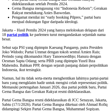
dideklarasikan setelah Pemilu 2024.
Gema Bangsa mengusung visi “Indonesia Reborn”; Gerakan
Rakyat mendukung Anies Baswedan.
Pengamat menilai ini “early booking Pilpres,” partai baru
menjual dukungan figur daripada ideologi.
Jakarta – Hasil Pemilu 2024 yang hanya meloloskan delapan dari
18
partai politik
ke parlemen turut mengandaskan sejumlah nama
besar.
Sebut saja PSI yang dipimpin Kaesang Pangarep, putra Presiden
Joko Widodo; Partai Ummat dengan tokoh sentral Amien Rais;
Perindo yang dikomandoi Hary Tanoesoedibjo; Hanura dengan
Oesman Sapta Odang; serta PBB yang dipimpin Yusril Ihza
Mahendra. Bahkan PPP, dengan sejarah panjang dalam perpolitikan
Indonesia, ikut tersingkir.
Namun, hal itu tidak serta-merta menghentikan lahirnya partai-partai
baru yang mengklaim hadir untuk mengisi celah representasi politik.
Memasuki pertengahan Januari 2026, dua partai politik baru, Partai
Gema Bangsa dan Gerakan Rakyat resmi dideklarasikan.
Partai Gema Bangsa resmi dideklarasikan di JCC Senayan, Jakarta,
Sabtu (17/1/2026). Partai Gema Bangsa diketuai oleh Ahmad Rofiq
didampingi Sekjen Partai Gema Bangsa, Muhammad Sopiyan.