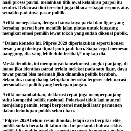
hasil proses partai, melainkan titik awal kelahiran parpol itu
sendiri. Deklarasi dini tersebut juga dibaca sebagai respons atas
semakin padatnya pasar politik.
Arifki menegaskan, dengan banyaknya partai dan figur yang
bersaing, partai baru memilih jalan pintas untuk langsung
mengikat emosi pemilih lewat tokoh yang sudah dikenal publik.
“Dalam konteks ini, Pilpres 2029 diperlakukan seperti konser
besar yang tiketnya dijual jauh-jauh hari. Siapa cepat memesan
panggung, dia yang lebih dulu terlihat,” ungkap dia.
Meski demikin, ini mempunyai konsekuensi jangka panjang, di
mana jika identitas partai terlalu melekat pada satu figur, daya
tawar partai bisa melemah jika dinamika politik berubah.
Selain itu, ruang dialog kebijakan berisiko tergeser oleh narasi
personalisasi politik yang berkepanjangan.
Arifki menambahkan, deklarasi cepat juga memperpanjang
suhu kompetisi politik nasional. Polarisasi tidak lagi muncul
menjelang pemilu, tetapi berpotensi menjadi latar permanen
dalam kehidupan politik sehari-hari.
“Pilpres 2029 belum resmi dimulai, tetapi cara berpikir elite
politik sudah berada di tahun itu. Ini pertanda bahwa siklus
politik kita makin pendek, sementara masa kampanye makin