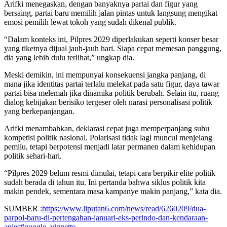
Arifki menegaskan, dengan banyaknya partai dan figur yang
bersaing, partai baru memilih jalan pintas untuk langsung mengikat
emosi pemilih lewat tokoh yang sudah dikenal publik.
“Dalam konteks ini, Pilpres 2029 diperlakukan seperti konser besar
yang tiketnya dijual jauh-jauh hari. Siapa cepat memesan panggung,
dia yang lebih dulu terlihat,” ungkap dia.
Meski demikin, ini mempunyai konsekuensi jangka panjang, di
mana jika identitas partai terlalu melekat pada satu figur, daya tawar
partai bisa melemah jika dinamika politik berubah. Selain itu, ruang
dialog kebijakan berisiko tergeser oleh narasi personalisasi politik
yang berkepanjangan.
Arifki menambahkan, deklarasi cepat juga memperpanjang suhu
kompetisi politik nasional. Polarisasi tidak lagi muncul menjelang
pemilu, tetapi berpotensi menjadi latar permanen dalam kehidupan
politik sehari-hari.
“Pilpres 2029 belum resmi dimulai, tetapi cara berpikir elite politik
sudah berada di tahun itu. Ini pertanda bahwa siklus politik kita
makin pendek, sementara masa kampanye makin panjang,” kata dia.
SUMBER :
https://www.liputan6.com/news/read/6260209/dua-
parpol-baru-di-pertengahan-januari-eks-perindo-dan-kendaraan-
anies#google_vignette