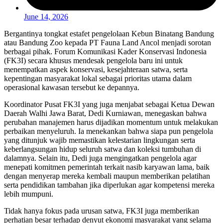
June 14, 2026
Bergantinya tongkat estafet pengelolaan Kebun Binatang Bandung
atau Bandung Zoo kepada PT Fauna Land Ancol menjadi sorotan
berbagai pihak. Forum Komunikasi Kader Konservasi Indonesia
(FK3I) secara khusus mendesak pengelola baru ini untuk
menempatkan aspek konservasi, kesejahteraan satwa, serta
kepentingan masyarakat lokal sebagai prioritas utama dalam
operasional kawasan tersebut ke depannya.
Koordinator Pusat FK3I yang juga menjabat sebagai Ketua Dewan
Daerah Walhi Jawa Barat, Dedi Kurniawan, menegaskan bahwa
perubahan manajemen harus dijadikan momentum untuk melakukan
perbaikan menyeluruh. Ia menekankan bahwa siapa pun pengelola
yang ditunjuk wajib memastikan kelestarian lingkungan serta
keberlangsungan hidup seluruh satwa dan koleksi tumbuhan di
dalamnya. Selain itu, Dedi juga mengingatkan pengelola agar
menepati komitmen pemerintah terkait nasib karyawan lama, baik
dengan menyerap mereka kembali maupun memberikan pelatihan
serta pendidikan tambahan jika diperlukan agar kompetensi mereka
lebih mumpuni.
Tidak hanya fokus pada urusan satwa, FK3I juga memberikan
perhatian besar terhadap denyut ekonomi masyarakat yang selama