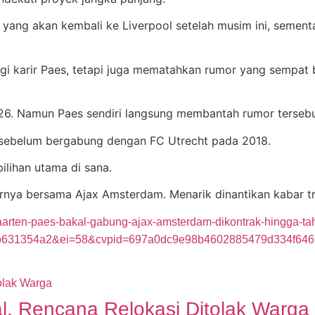
os yang akan kembali ke Liverpool setelah musim ini, seme
bagi karir Paes, tetapi juga mematahkan rumor yang sempat 
26. Namun Paes sendiri langsung membantah rumor tersebu
n sebelum bergabung dengan FC Utrecht pada 2018.
ilihan utama di sana.
ernya bersama Ajax Amsterdam. Menarik dinantikan kabar tr
-maarten-paes-bakal-gabung-ajax-amsterdam-dikontrak-hingga-
631354a2&ei=58&cvpid=697a0dc9e98b4602885479d334f646
, Rencana Relokasi Ditolak Warga