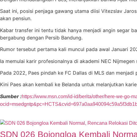
Saat ini, posisi penjaga gawang utama diisi Vitezslav Jar
akan pensiun.
Kabar transfer ini tentu tidak hanya menjadi angin segar 
bergabung dengan Persib Bandung.
Rumor tersebut pertama kali muncul pada awal Januari 20
Ia memulai karir profesionalnya di akademi NEC Nijmege
Pada 2022, Paes pindah ke FC Dallas di MLS dan menjadi p
Kini Paes akan kembali ke Belanda untuk melanjutkan kari
Sumber :
https://www.msn.com/id-id/berita/other/here-we-go
ocid=msedgntp&pc=HCTS&cvid=697a0aa940094c59a5f3db1b
SDN 026 Bojongloa Kembali Normal