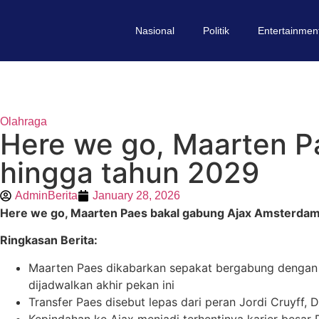
Nasional
Politik
Entertainmen
Olahraga
Here we go, Maarten P
hingga tahun 2029
AdminBerita
January 28, 2026
Here we go, Maarten Paes bakal gabung Ajax Amsterdam,
Ringkasan Berita:
Maarten Paes dikabarkan sepakat bergabung dengan A
dijadwalkan akhir pekan ini
Transfer Paes disebut lepas dari peran Jordi Cruyff, 
Kepindahan ke Ajax menjadi terhentinya karier besar 