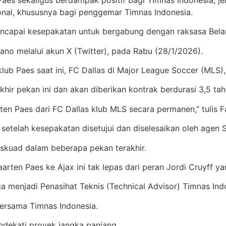
onal, khususnya bagi penggemar Timnas Indonesia.
mencapai kesepakatan untuk bergabung dengan raksasa Bel
ano melalui akun X (Twitter), pada Rabu (28/1/2026).
b Paes saat ini, FC Dallas di Major League Soccer (MLS), 
hir pekan ini dan akan diberikan kontrak berdurasi 3,5 ta
n Paes dari FC Dallas klub MLS secara permanen,” tulis F
etelah kesepakatan disetujui dan diselesaikan oleh agen SE
kuad dalam beberapa pekan terakhir.
arten Paes ke Ajax ini tak lepas dari peran Jordi Cruyff y
ga menjadi Penasihat Teknis (Technical Advisor) Timnas Ind
bersama Timnas Indonesia.
dekati proyek jangka panjang.