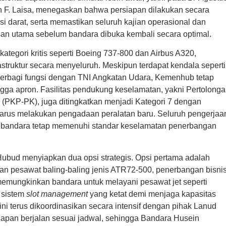
n F. Laisa, menegaskan bahwa persiapan dilakukan secara
i darat, serta memastikan seluruh kajian operasional dan
asan utama sebelum bandara dibuka kembali secara optimal.
gori kritis seperti Boeing 737-800 dan Airbus A320,
truktur secara menyeluruh. Meskipun terdapat kendala seperti
erbagi fungsi dengan TNI Angkatan Udara, Kemenhub tetap
ngga apron. Fasilitas pendukung keselamatan, yakni Pertolong
KP-PK), juga ditingkatkan menjadi Kategori 7 dengan
harus melakukan pengadaan peralatan baru. Seluruh pengerjaa
n bandara tetap memenuhi standar keselamatan penerbangan
n Hubud menyiapkan dua opsi strategis. Opsi pertama adalah
n pesawat baling-baling jenis ATR72-500, penerbangan bisnis
memungkinkan bandara untuk melayani pesawat jet seperti
 sistem
slot management
yang ketat demi menjaga kapasitas
ni terus dikoordinasikan secara intensif dengan pihak Lanud
apan berjalan sesuai jadwal, sehingga Bandara Husein