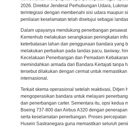
2026. Direktur Jenderal Perhubungan Udara, Lukma
terintegrasi dengan membenahi sisi udara maupun sis
penilaian keselamatan telah disetujui sebagai land
Dalam upayanya mendukung penerbangan pesawat kate
Kemenhub melakukan serangkaian peningkatan infras
keterbatasan lahan dan penggunaan bandara yang b
melakukan perbaikan pada landas pacu,
taxiway
, hi
Kecelakaan Penerbangan dan Pemadam Kebakaran (P
memindahkan armada dari Bandara Kertajati tanpa 
tersebut dilakukan dengan cermat untuk memastika
internasional.
Terkait skema operasional setelah reaktivasi, Ditje
mengoperasikan bandara untuk melayani penerbanga
dan penerbangan carter. Sementara itu, opsi kedua 
Boeing 737-800 dan Airbus A320 dengan penerapan
serta keselamatan penerbangan. Proses percepatan i
Husein Sastranegara guna memastikan seluruh persi