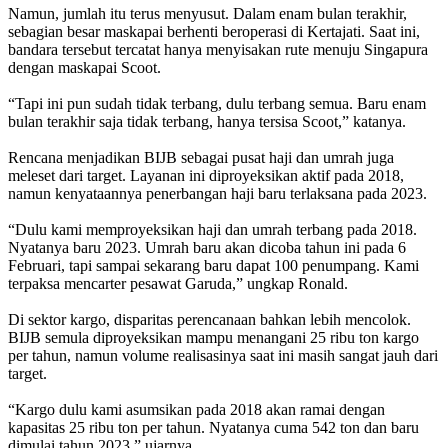
Namun, jumlah itu terus menyusut. Dalam enam bulan terakhir,
sebagian besar maskapai berhenti beroperasi di Kertajati. Saat ini,
bandara tersebut tercatat hanya menyisakan rute menuju Singapura
dengan maskapai Scoot.
“Tapi ini pun sudah tidak terbang, dulu terbang semua. Baru enam
bulan terakhir saja tidak terbang, hanya tersisa Scoot,” katanya.
Rencana menjadikan BIJB sebagai pusat haji dan umrah juga
meleset dari target. Layanan ini diproyeksikan aktif pada 2018,
namun kenyataannya penerbangan haji baru terlaksana pada 2023.
“Dulu kami memproyeksikan haji dan umrah terbang pada 2018.
Nyatanya baru 2023. Umrah baru akan dicoba tahun ini pada 6
Februari, tapi sampai sekarang baru dapat 100 penumpang. Kami
terpaksa mencarter pesawat Garuda,” ungkap Ronald.
Di sektor kargo, disparitas perencanaan bahkan lebih mencolok.
BIJB semula diproyeksikan mampu menangani 25 ribu ton kargo
per tahun, namun volume realisasinya saat ini masih sangat jauh dari
target.
“Kargo dulu kami asumsikan pada 2018 akan ramai dengan
kapasitas 25 ribu ton per tahun. Nyatanya cuma 542 ton dan baru
dimulai tahun 2023,” ujarnya.