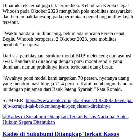
Dinamika eksternal juga tak terprediksi. Kehadiran Kereta Cepat
Whoosh pada Oktober 2023 mengubah pola mobilitas masyarakat
dan berdampak langsung pada permintaan penerbangan di wilayah
tersebut.
“Waktu bandara ini dirancang, belum ada rencana kereta cepat.
Begitu Whoosh beroperasi 2 Oktober 2023, peta mobilitas
berubah,” ucapnya.
Dari sisi pembiayaan, struktur modal BIJB melenceng dari asumsi
awal. Bandara ini dirancang dengan porsi modal sendiri yang
dominan, namun praktiknya justru terbebani utang besar.
“Awalnya porsi modal kami targetkan 70 persen, nyatanya utang
yang mendominasi hingga 71,4 persen. Kami membangun bandara
ini dengan pinjaman dari Bank Jateng Syariah,” kata Ronald.
SUMBER :
https://www.detik.com/jabar/bisnis/d-8308820/kenapa-
bijb-kertajati-tak-berkembang-ini-penjelasan-direksinya
Kades di Sukabumi Ditangkap Terkait Kasus