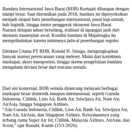
Bandara Internasional Jawa Barat (BIJB) Kertajati dibangun dengan
mimpi besar. Saat diresmikan pada 2018, bandara ini diproyeksikan
menjadi simpul baru penerbangan internasional, pusat haji-umrah,
hub logistik, hingga motor penggerak ekonomi Jawa Barat.
Namun delapan tahun berselang, realisasi di lapangan jauh dari
skenario masterplan awal. Kondisi bandara di Majalengka itu
memprihatinkan karena minimnya jadwal penerbangan reguler.
Direktur Utama PT BIJB, Ronald H. Sinaga, mengungkapkan
banyak asumsi perencanaan yang meleset. Mulai dari komitmen
maskapai, akses transportasi, hingga skema pengelolaan bandara
mengalami deviasi besar dari rencana semula.
Dari sisi komersial, BIJB semula dirancang melayani berbagai
maskapai besar domestik maupun internasional, seperti Garuda
Indonesia, Citilink, Lion Air, Batik Air, Sriwijaya Air, Nam Air,
AirAsia, hingga Singapore Airlines.
“Ada Garuda Indonesia, Citilink, Lion Air, Batik Air, Sriwijaya Air,
Nam Air, AirAsia, dan Singapore Airlines. Kenyataannya yang
terbang cuma Super Air Jet, Citilink, Malaysia Airlines, AirAsia, dan
Scoot,” ujar Ronald, Kamis (15/1/2026).