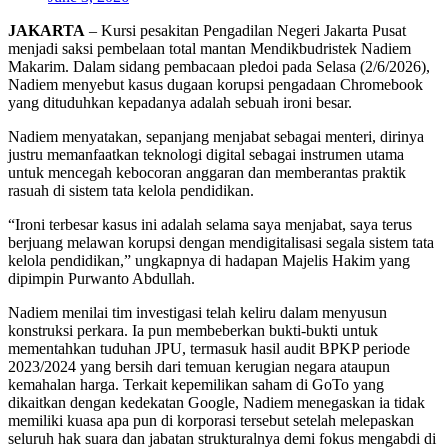
JAKARTA
– Kursi pesakitan Pengadilan Negeri Jakarta Pusat
menjadi saksi pembelaan total mantan Mendikbudristek Nadiem
Makarim. Dalam sidang pembacaan pledoi pada Selasa (2/6/2026),
Nadiem menyebut kasus dugaan korupsi pengadaan Chromebook
yang dituduhkan kepadanya adalah sebuah ironi besar.
Nadiem menyatakan, sepanjang menjabat sebagai menteri, dirinya
justru memanfaatkan teknologi digital sebagai instrumen utama
untuk mencegah kebocoran anggaran dan memberantas praktik
rasuah di sistem tata kelola pendidikan.
“Ironi terbesar kasus ini adalah selama saya menjabat, saya terus
berjuang melawan korupsi dengan mendigitalisasi segala sistem tata
kelola pendidikan,” ungkapnya di hadapan Majelis Hakim yang
dipimpin Purwanto Abdullah.
Nadiem menilai tim investigasi telah keliru dalam menyusun
konstruksi perkara. Ia pun membeberkan bukti-bukti untuk
mementahkan tuduhan JPU, termasuk hasil audit BPKP periode
2023/2024 yang bersih dari temuan kerugian negara ataupun
kemahalan harga. Terkait kepemilikan saham di GoTo yang
dikaitkan dengan kedekatan Google, Nadiem menegaskan ia tidak
memiliki kuasa apa pun di korporasi tersebut setelah melepaskan
seluruh hak suara dan jabatan strukturalnya demi fokus mengabdi di