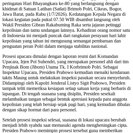
peringatan Hari Bhayangkara ke-80 yang berlangsung dengan
khidmat di Satuan Latihan (Satlat) Brimob Polri, Cikeas, Bogor,
Jawa Barat, pada Rabu (1/7/2026). Kedatangan Kepala Negara di
lokasi kegiatan pada pukul 07.50 WIB disambut langsung oleh
Wakil Presiden Gibran Rakabuming Raka serta jajaran petinggi
kepolisian dan tamu undangan lainnya. Kehadiran orang nomor satu
di Indonesia ini menjadi puncak dari rangkaian perayaan hari lahir
kepolisian yang tahun ini mengusung semangat pembaruan dan
penguatan peran Polri dalam menjaga stabilitas nasional.
Prosesi upacara dimulai dengan laporan resmi dari Komandan
Upacara, Irjen Pol Suhendri, yang merupakan personel ahli dari tim
Penjinak Bom (Jibom) Utama Tk. I Korbrimob Polri. Sebagai
Inspektur Upacara, Presiden Prabowo kemudian menaiki kendaraan
taktis Maung untuk melakukan inspeksi pasukan secara menyeluruh.
Didampingi oleh Kapolri Jenderal Listyo Sigit Prabowo, Presiden
tampak teliti memeriksa kesiapan setiap satuan kerja yang berbaris di
lapangan. Di tengah suasana yang disiplin, Presiden sesekali
melambaikan tangan sebagai bentuk apresiasi kepada para anggota
kepolisian yang telah bersiap sejak pagi hari, yang kemudian dibalas
dengan sikap hormat dari para personel.
Setelah prosesi inspeksi selesai, suasana di lokasi upacara berubah
menjadi lebih syahdu saat memasuki agenda mengheningkan cipta.
Presiden Prabowo memimpin prosesi tersebut guna memberikan