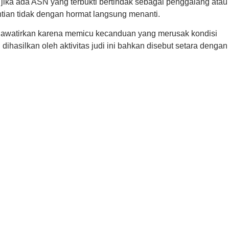
 jika ada ASN yang terbukti bertindak sebagai penggalang atau
ntian tidak dengan hormat langsung menanti.
khawatirkan karena memicu kecanduan yang merusak kondisi
hasilkan oleh aktivitas judi ini bahkan disebut setara dengan