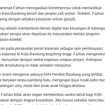
Muhammad Farhan menegaskan komitmennya untuk memastikan
 Kota Bandung bersih dari jeratan judi online. Terlebih, Farhan
daring dengan jebakan pinjaman online (
pinjol
).
g adalah memperkuat literasi digital dan keuangan di kalang
edukasi serupa akan diperluas ke masyarakat melalui program
an kolektif.
erikan pada penguatan peran koperasi sebagai opsi pembiayaan
 koperasi di Kota Bandung tergolong tinggi, Farhan mengendu
 menyamar dengan kedok koperasi simpan pinjam. Antisipasi
ik terselubung ini tidak semakin menjamur.
n resmi mengenai adanya ASN Pemkot Bandung yang terlibat
us berjalan tanpa pandang bulu, mengingat daya rusak judol da
kalangan usia, mulai dari anak-anak hingga dewasa.
a, Farhan tidak akan segan memberikan sanksi berat bagi ASN
uaikan dengan tingkat kesalahan. Jika hanya sekadar mencoba,