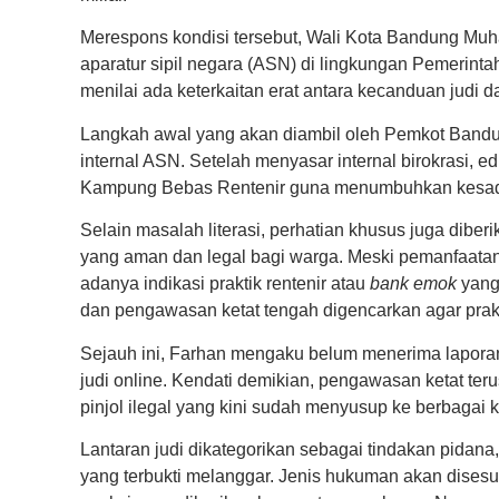
Merespons kondisi tersebut, Wali Kota Bandung 
aparatur sipil negara (ASN) di lingkungan Pemerintah
menilai ada keterkaitan erat antara kecanduan judi 
Langkah awal yang akan diambil oleh Pemkot Bandun
internal ASN. Setelah menyasar internal birokrasi, 
Kampung Bebas Rentenir guna menumbuhkan kesadar
Selain masalah literasi, perhatian khusus juga dib
yang aman dan legal bagi warga. Meski pemanfaatan
adanya indikasi praktik rentenir atau
bank emok
yang
dan pengawasan ketat tengah digencarkan agar prakt
Sejauh ini, Farhan mengaku belum menerima lapora
judi online. Kendati demikian, pengawasan ketat ter
pinjol ilegal yang kini sudah menyusup ke berbagai 
Lantaran judi dikategorikan sebagai tindakan pidan
yang terbukti melanggar. Jenis hukuman akan dises