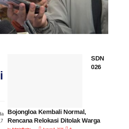
SDN
026
i
Bojongloa Kembali Normal,
da
Rencana Relokasi Ditolak Warga
,7
by
AdminBerita
August 8, 2026
0