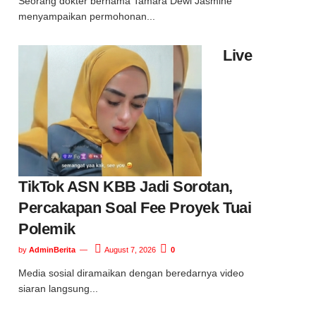
Seorang dokter bernama Tamara Dewi Jasmine
menyampaikan permohonan...
Live
TikTok ASN KBB Jadi Sorotan,
Percakapan Soal Fee Proyek Tuai
Polemik
by
AdminBerita
August 7, 2026
0
Media sosial diramaikan dengan beredarnya video
siaran langsung...