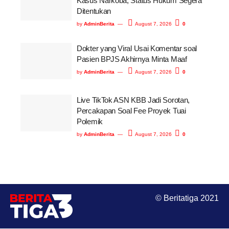
Kasus Narkoba, Status Hukum Segera
Ditentukan
by
AdminBerita
August 7, 2026
0
Dokter yang Viral Usai Komentar soal
Pasien BPJS Akhirnya Minta Maaf
by
AdminBerita
August 7, 2026
0
Live TikTok ASN KBB Jadi Sorotan,
Percakapan Soal Fee Proyek Tuai
Polemik
by
AdminBerita
August 7, 2026
0
© Beritatiga 2021