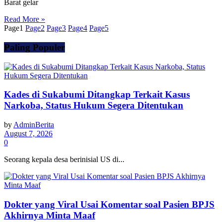
Barat gelar
Read More »
Page
1
Page
2
Page
3
Page
4
Page
5
Paling Populer
Kades di Sukabumi Ditangkap Terkait Kasus
Narkoba, Status Hukum Segera Ditentukan
by
AdminBerita
August 7, 2026
0
Seorang kepala desa berinisial US di...
Dokter yang Viral Usai Komentar soal Pasien BPJS
Akhirnya Minta Maaf