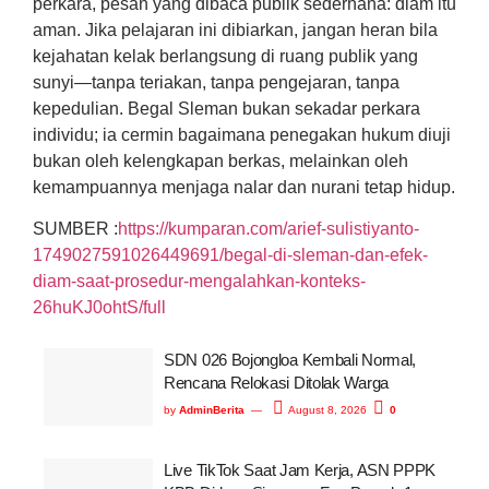
perkara, pesan yang dibaca publik sederhana: diam itu
aman. Jika pelajaran ini dibiarkan, jangan heran bila
kejahatan kelak berlangsung di ruang publik yang
sunyi—tanpa teriakan, tanpa pengejaran, tanpa
kepedulian. Begal Sleman bukan sekadar perkara
individu; ia cermin bagaimana penegakan hukum diuji
bukan oleh kelengkapan berkas, melainkan oleh
kemampuannya menjaga nalar dan nurani tetap hidup.
SUMBER :
https://kumparan.com/arief-sulistiyanto-
1749027591026449691/begal-di-sleman-dan-efek-
diam-saat-prosedur-mengalahkan-konteks-
26huKJ0ohtS/full
SDN 026 Bojongloa Kembali Normal,
Rencana Relokasi Ditolak Warga
by
AdminBerita
August 8, 2026
0
Live TikTok Saat Jam Kerja, ASN PPPK