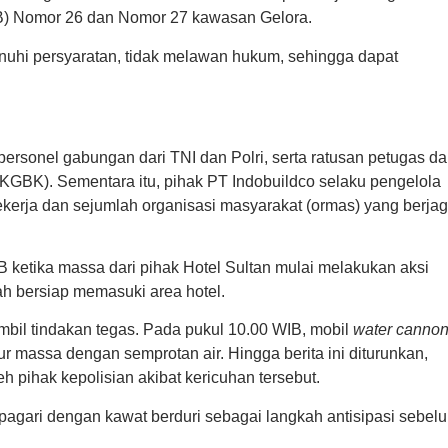
B) Nomor 26 dan Nomor 27 kawasan Gelora.
uhi persyaratan, tidak melawan hukum, sehingga dapat
personel gabungan dari TNI dan Polri, serta ratusan petugas da
GBK). Sementara itu, pihak PT Indobuildco selaku pengelola
ekerja dan sejumlah organisasi masyarakat (ormas) yang berja
 ketika massa dari pihak Hotel Sultan mulai melakukan aksi
ah bersiap memasuki area hotel.
mbil tindakan tegas. Pada pukul 10.00 WIB, mobil
water canno
 massa dengan semprotan air. Hingga berita ini diturunkan,
 pihak kepolisian akibat kericuhan tersebut.
ipagari dengan kawat berduri sebagai langkah antisipasi sebel