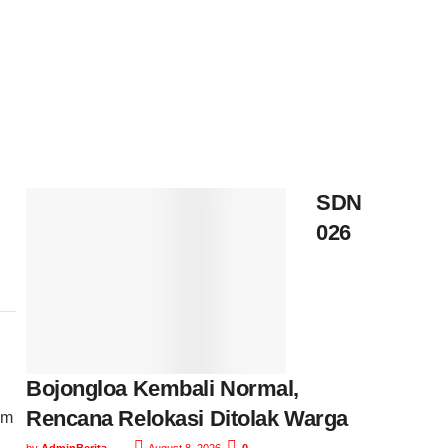
SDN
026
Bojongloa Kembali Normal,
Rencana Relokasi Ditolak Warga
am
by
AdminBerita
August 8, 2026
0