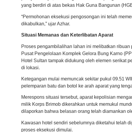
yang berdiri di atas bekas Hak Guna Bangunan (HG
“Permohonan eksekusi pengosongan ini telah memen
dikabulkan,” ujar Azhar.
Situasi Memanas dan Keterlibatan Aparat
Proses pengambilalihan lahan ini melibatkan ribuan 
Pusat Pengelolaan Komplek Gelora Bung Karno (PPK
Hotel Sultan tampak didukung oleh elemen serikat p
di lokasi.
Ketegangan mulai memuncak sekitar pukul 09.51 WIB
pelemparan batu dan botol ke arah aparat yang teng
Merespons situasi tersebut, aparat kepolisian menga
milik Korps Brimob dikerahkan untuk memukul mundur
dilaporkan bahwa belasan orang telah diamankan oleh
Kawasan hotel sendiri sebelumnya diketahui telah d
proses eksekusi dimulai.