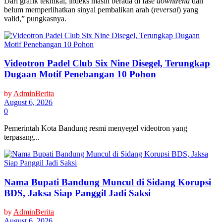
Dari grafik teknikal, indeks masih berada di fase
downtrend
dan
belum memperlihatkan sinyal pembalikan arah (
reversal
) yang
valid,” pungkasnya.
Videotron Padel Club Six Nine Disegel, Terungkap
Dugaan Motif Penebangan 10 Pohon
by
AdminBerita
August 6, 2026
0
Pemerintah Kota Bandung resmi menyegel videotron yang
terpasang...
Nama Bupati Bandung Muncul di Sidang Korupsi
BDS, Jaksa Siap Panggil Jadi Saksi
by
AdminBerita
August 6, 2026