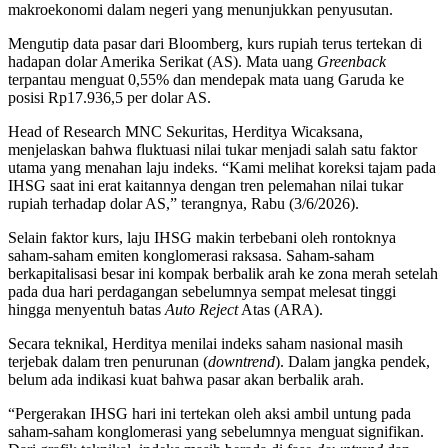
makroekonomi dalam negeri yang menunjukkan penyusutan.
Mengutip data pasar dari Bloomberg, kurs rupiah terus tertekan di
hadapan dolar Amerika Serikat (AS). Mata uang
Greenback
terpantau menguat 0,55% dan mendepak mata uang Garuda ke
posisi Rp17.936,5 per dolar AS.
Head of Research MNC Sekuritas, Herditya Wicaksana,
menjelaskan bahwa fluktuasi nilai tukar menjadi salah satu faktor
utama yang menahan laju indeks. “Kami melihat koreksi tajam pada
IHSG saat ini erat kaitannya dengan tren pelemahan nilai tukar
rupiah terhadap dolar AS,” terangnya, Rabu (3/6/2026).
Selain faktor kurs, laju IHSG makin terbebani oleh rontoknya
saham-saham emiten konglomerasi raksasa. Saham-saham
berkapitalisasi besar ini kompak berbalik arah ke zona merah setelah
pada dua hari perdagangan sebelumnya sempat melesat tinggi
hingga menyentuh batas
Auto Reject
Atas (ARA).
Secara teknikal, Herditya menilai indeks saham nasional masih
terjebak dalam tren penurunan (
downtrend
). Dalam jangka pendek,
belum ada indikasi kuat bahwa pasar akan berbalik arah.
“Pergerakan IHSG hari ini tertekan oleh aksi ambil untung pada
saham-saham konglomerasi yang sebelumnya menguat signifikan.