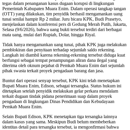
tegas dalam penanganan kasus dugaan korupsi di lingkungan
Pemerintah Kabupaten Muara Enim. Dalam operasi tangkap tangan
(OTT) yang dilakukan, tim penyidik berhasil mengamankan uang
tunai senilai hampir Rp 2 miliar. Juru bicara KPK, Budi Prasetyo,
menjelaskan dalam konferensi pers di Gedung Merah Putih, Jakarta,
Selasa (9/6/2026), bahwa uang bukti tersebut terdiri dari berbagai
mata uang, mulai dari Rupiah, Dolar, hingga Riyal.
Tidak hanya mengamankan uang tunai, pihak KPK juga melakukan
pemblokiran dan penyitaan terhadap sejumlah saldo rekening.
Langkah ini diambil karena rekening-rekening tersebut diduga kuat
berfungsi sebagai tempat penampungan aliran dana ilegal yang
diterima oleh oknum pejabat di Pemkab Muara Enim dari sejumlah
pihak swasta terkait proyek pengadaan barang dan jasa.
Buntut dari operasi senyap tersebut, KPK kini telah menetapkan
Bupati Muara Enim, Edison, sebagai tersangka. Status hukum ini
ditetapkan setelah penyidik melakukan gelar perkara mendalam
terkait dugaan tindak pidana penerimaan suap dalam proyek
pengadaan di lingkungan Dinas Pendidikan dan Kebudayaan
Pemkab Muara Enim.
Selain Bupati Edison, KPK menetapkan tiga tersangka lainnya
dalam kasus yang sama. Meskipun Budi belum membeberkan
identitas detail para tersangka tersebut, ia mengonfirmasi bahwa