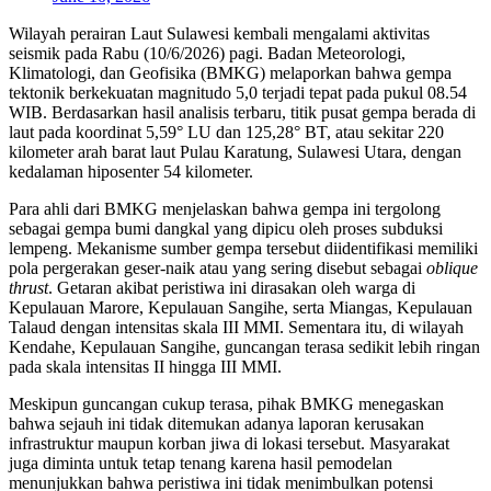
Wilayah perairan Laut Sulawesi kembali mengalami aktivitas
seismik pada Rabu (10/6/2026) pagi. Badan Meteorologi,
Klimatologi, dan Geofisika (BMKG) melaporkan bahwa gempa
tektonik berkekuatan magnitudo 5,0 terjadi tepat pada pukul 08.54
WIB. Berdasarkan hasil analisis terbaru, titik pusat gempa berada di
laut pada koordinat 5,59° LU dan 125,28° BT, atau sekitar 220
kilometer arah barat laut Pulau Karatung, Sulawesi Utara, dengan
kedalaman hiposenter 54 kilometer.
Para ahli dari BMKG menjelaskan bahwa gempa ini tergolong
sebagai gempa bumi dangkal yang dipicu oleh proses subduksi
lempeng. Mekanisme sumber gempa tersebut diidentifikasi memiliki
pola pergerakan geser-naik atau yang sering disebut sebagai
oblique
thrust
. Getaran akibat peristiwa ini dirasakan oleh warga di
Kepulauan Marore, Kepulauan Sangihe, serta Miangas, Kepulauan
Talaud dengan intensitas skala III MMI. Sementara itu, di wilayah
Kendahe, Kepulauan Sangihe, guncangan terasa sedikit lebih ringan
pada skala intensitas II hingga III MMI.
Meskipun guncangan cukup terasa, pihak BMKG menegaskan
bahwa sejauh ini tidak ditemukan adanya laporan kerusakan
infrastruktur maupun korban jiwa di lokasi tersebut. Masyarakat
juga diminta untuk tetap tenang karena hasil pemodelan
menunjukkan bahwa peristiwa ini tidak menimbulkan potensi