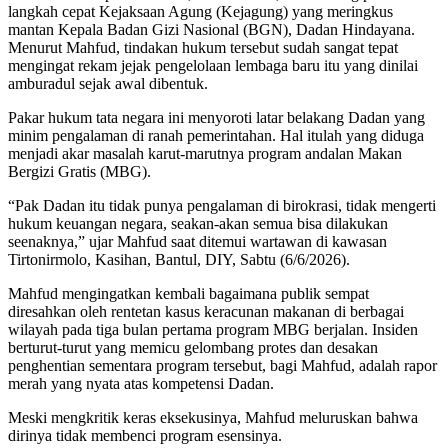
langkah cepat Kejaksaan Agung (Kejagung) yang meringkus
mantan Kepala Badan Gizi Nasional (BGN), Dadan Hindayana.
Menurut Mahfud, tindakan hukum tersebut sudah sangat tepat
mengingat rekam jejak pengelolaan lembaga baru itu yang dinilai
amburadul sejak awal dibentuk.
Pakar hukum tata negara ini menyoroti latar belakang Dadan yang
minim pengalaman di ranah pemerintahan. Hal itulah yang diduga
menjadi akar masalah karut-marutnya program andalan Makan
Bergizi Gratis (MBG).
“Pak Dadan itu tidak punya pengalaman di birokrasi, tidak mengerti
hukum keuangan negara, seakan-akan semua bisa dilakukan
seenaknya,” ujar Mahfud saat ditemui wartawan di kawasan
Tirtonirmolo, Kasihan, Bantul, DIY, Sabtu (6/6/2026).
Mahfud mengingatkan kembali bagaimana publik sempat
diresahkan oleh rentetan kasus keracunan makanan di berbagai
wilayah pada tiga bulan pertama program MBG berjalan. Insiden
berturut-turut yang memicu gelombang protes dan desakan
penghentian sementara program tersebut, bagi Mahfud, adalah rapor
merah yang nyata atas kompetensi Dadan.
Meski mengkritik keras eksekusinya, Mahfud meluruskan bahwa
dirinya tidak membenci program esensinya.