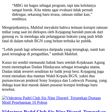
“MBG ini bagus sebagai program, tapi tata kelolanya
sangat buruk. Kita minta agar evaluasi tidak pernah
didengar, sekarang baru terasa, ratusan miliar kan,”
sentilnya.
Mengejutkannya, Mahfud meyakini bahwa temuan korupsi ratusan
miliar yang saat ini diekspos oleh Kejagung barulah puncak dari
gunung es. Ia menduga ada pelanggaran hukum yang jauh lebih
fatal di dalam tubuh BGN yang belum terbuka ke publik.
“Lebih parah lagi sebenarnya daripada yang terungkap, nanti kan
pasti terungkap di pengadilan,” tambah Mahfud.
Kasus ini sendiri memasuki babak baru setelah Kejaksaan Agung
resmi menetapkan Dadan Hindayana sebagai tersangka utama.
Dadan tidak terseret sendirian ke balik jeruji besi; Kejagung juga
resmi menahan dua mantan Wakil Kepala BGN, yakni dua
purnawirawan jenderal Sony Sonjaya dan Lodewyk Pusung, yang
diduga kuat ikut masuk dalam pusaran korupsi lembaga baru
tersebut.
Videotron Padel Club Six Nine Disegel, Terungkap