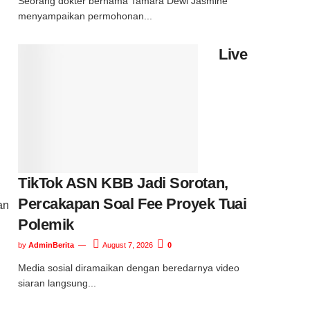
Seorang dokter bernama Tamara Dewi Jasmine
menyampaikan permohonan...
Live
TikTok ASN KBB Jadi Sorotan,
Percakapan Soal Fee Proyek Tuai
an
Polemik
by
AdminBerita
August 7, 2026
0
Media sosial diramaikan dengan beredarnya video
siaran langsung...