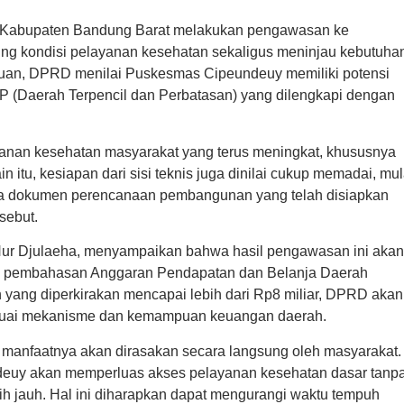
RD Kabupaten Bandung Barat melakukan pengawasan ke
ng kondisi pelayanan kesehatan sekaligus meninjau kebutuha
jauan, DPRD menilai Puskesmas Cipeundeuy memiliki potensi
P (Daerah Terpencil dan Perbatasan) yang dilengkapi dengan
yanan kesehatan masyarakat yang terus meningkat, khususnya
 itu, kesiapan dari sisi teknis juga dinilai cukup memadai, mul
ingga dokumen perencanaan pembangunan yang telah disiapkan
sebut.
ur Djulaeha, menyampaikan bahwa hasil pengawasan ini akan
am pembahasan Anggaran Pendapatan dan Belanja Daerah
ang diperkirakan mencapai lebih dari Rp8 miliar, DPRD akan
esuai mekanisme dan kemampuan keuangan daerah.
, manfaatnya akan dirasakan secara langsung oleh masyarakat.
ndeuy akan memperluas akses pelayanan kesehatan dasar tanp
ebih jauh. Hal ini diharapkan dapat mengurangi waktu tempuh