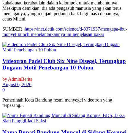
kakak atau kerabat lain dalam kelompok untuk membantunya.
Meskipun demikian, dia ada pengasuh manusia yang akan terus
menjaganya, yang menjadi pertanda baik bagi masa depannya,”
cetus Mitani.
SUMBER :
https://inet.detik.com/science/d-8371937/mengapa-ibu-
monyet-punch-menelantarkannya-ini-penjelasan-pakar
Videotron Padel Club Six Nine Disegel, Terungkap
Dugaan Motif Penebangan 10 Pohon
by
AdminBerita
August 6, 2026
0
Pemerintah Kota Bandung resmi menyegel videotron yang
terpasang...
Nama Bupati Bandung Muncul di Sidang Korupsi