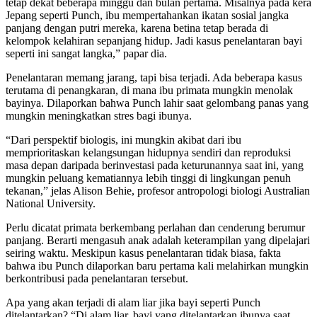
tetap dekat beberapa minggu dan bulan pertama. Misalnya pada kera
Jepang seperti Punch, ibu mempertahankan ikatan sosial jangka
panjang dengan putri mereka, karena betina tetap berada di
kelompok kelahiran sepanjang hidup. Jadi kasus penelantaran bayi
seperti ini sangat langka,” papar dia.
Penelantaran memang jarang, tapi bisa terjadi. Ada beberapa kasus
terutama di penangkaran, di mana ibu primata mungkin menolak
bayinya. Dilaporkan bahwa Punch lahir saat gelombang panas yang
mungkin meningkatkan stres bagi ibunya.
“Dari perspektif biologis, ini mungkin akibat dari ibu
memprioritaskan kelangsungan hidupnya sendiri dan reproduksi
masa depan daripada berinvestasi pada keturunannya saat ini, yang
mungkin peluang kematiannya lebih tinggi di lingkungan penuh
tekanan,” jelas Alison Behie, profesor antropologi biologi Australian
National University.
Perlu dicatat primata berkembang perlahan dan cenderung berumur
panjang. Berarti mengasuh anak adalah keterampilan yang dipelajari
seiring waktu. Meskipun kasus penelantaran tidak biasa, fakta
bahwa ibu Punch dilaporkan baru pertama kali melahirkan mungkin
berkontribusi pada penelantaran tersebut.
Apa yang akan terjadi di alam liar jika bayi seperti Punch
ditelantarkan? “Di alam liar, bayi yang ditelantarkan ibunya saat