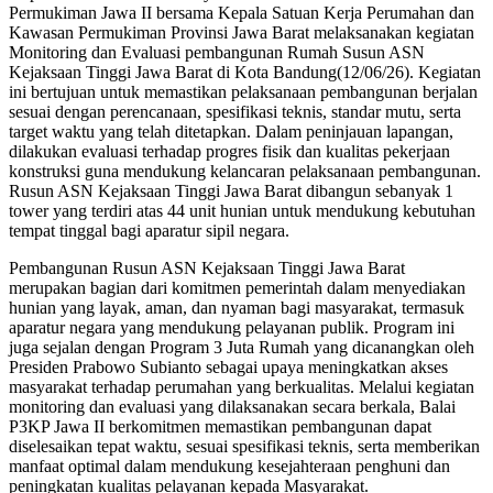
Permukiman Jawa II bersama Kepala Satuan Kerja Perumahan dan
Kawasan Permukiman Provinsi Jawa Barat melaksanakan kegiatan
Monitoring dan Evaluasi pembangunan Rumah Susun ASN
Kejaksaan Tinggi Jawa Barat di Kota Bandung(12/06/26). Kegiatan
ini bertujuan untuk memastikan pelaksanaan pembangunan berjalan
sesuai dengan perencanaan, spesifikasi teknis, standar mutu, serta
target waktu yang telah ditetapkan. Dalam peninjauan lapangan,
dilakukan evaluasi terhadap progres fisik dan kualitas pekerjaan
konstruksi guna mendukung kelancaran pelaksanaan pembangunan.
Rusun ASN Kejaksaan Tinggi Jawa Barat dibangun sebanyak 1
tower yang terdiri atas 44 unit hunian untuk mendukung kebutuhan
tempat tinggal bagi aparatur sipil negara.
Pembangunan Rusun ASN Kejaksaan Tinggi Jawa Barat
merupakan bagian dari komitmen pemerintah dalam menyediakan
hunian yang layak, aman, dan nyaman bagi masyarakat, termasuk
aparatur negara yang mendukung pelayanan publik. Program ini
juga sejalan dengan Program 3 Juta Rumah yang dicanangkan oleh
Presiden Prabowo Subianto sebagai upaya meningkatkan akses
masyarakat terhadap perumahan yang berkualitas. Melalui kegiatan
monitoring dan evaluasi yang dilaksanakan secara berkala, Balai
P3KP Jawa II berkomitmen memastikan pembangunan dapat
diselesaikan tepat waktu, sesuai spesifikasi teknis, serta memberikan
manfaat optimal dalam mendukung kesejahteraan penghuni dan
peningkatan kualitas pelayanan kepada Masyarakat.