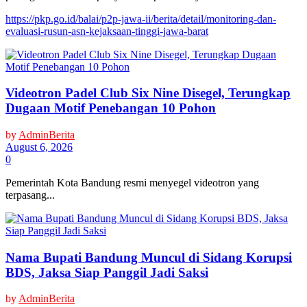
https://pkp.go.id/balai/p2p-jawa-ii/berita/detail/monitoring-dan-
evaluasi-rusun-asn-kejaksaan-tinggi-jawa-barat
Videotron Padel Club Six Nine Disegel, Terungkap
Dugaan Motif Penebangan 10 Pohon
by
AdminBerita
August 6, 2026
0
Pemerintah Kota Bandung resmi menyegel videotron yang
terpasang...
Nama Bupati Bandung Muncul di Sidang Korupsi
BDS, Jaksa Siap Panggil Jadi Saksi
by
AdminBerita