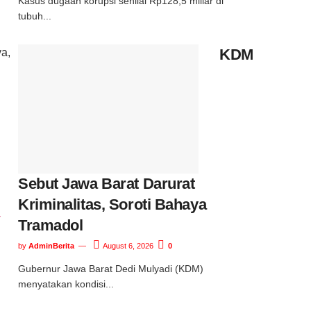
Kasus dugaan korupsi senilai Rp128,5 miliar di
tubuh...
KDM
a,
Sebut Jawa Barat Darurat
Kriminalitas, Soroti Bahaya
-
Tramadol
by
AdminBerita
August 6, 2026
0
Gubernur Jawa Barat Dedi Mulyadi (KDM)
menyatakan kondisi...