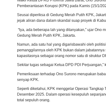
Wakil Ketua DPRD Provinsi Jawa Barat, Ono Surono,
Pemberantasan Korupsi (KPK) pada Kamis (15/1/202
Seusai diperiksa di Gedung Merah Putih KPK, Jakar
jejak aliran dana dalam skandal suap proyek di Kabu
“Iya, ada beberapa lah yang ditanyakan,” ujar Ono 
Gedung Merah Putih KPK, Jakarta.
Namun, ada satu hal yang digarisbawahi oleh politi
pemanggilannya oleh KPK bukan dalam jabatannya se
kapasitasnya sebagai orang nomor satu di struktur 
Sekitar tugas sebagai Ketua DPD PDI Perjuangan,” k
Pemeriksaan terhadap Ono Surono merupakan babak
senyap KPK.
Seperti diketahui, KPK menggelar Operasi Tangkap 
Desember 2025. Dalam operasi kesepuluh sepanjang
total sepuluh orang.