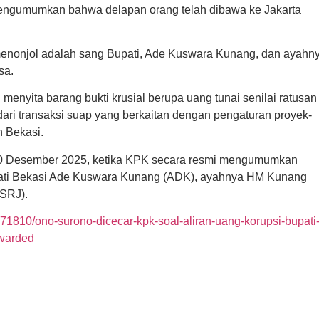
engumumkan bahwa delapan orang telah dibawa ke Jakarta
 menonjol adalah sang Bupati, Ade Kuswara Kunang, dan ayahny
sa.
menyita barang bukti krusial berupa uang tunai senilai ratusan
dari transaksi suap yang berkaitan dengan pengaturan proyek-
n Bekasi.
a 20 Desember 2025, ketika KPK secara resmi mengumumkan
upati Bekasi Ade Kuswara Kunang (ADK), ayahnya HM Kunang
(SRJ).
71810/ono-surono-dicecar-kpk-soal-aliran-uang-korupsi-bupati
ewarded