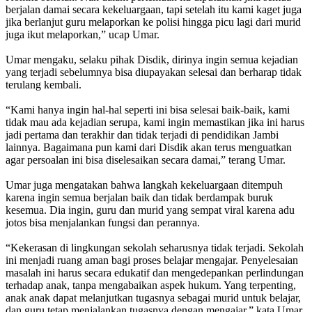
berjalan damai secara kekeluargaan, tapi setelah itu kami kaget juga
jika berlanjut guru melaporkan ke polisi hingga picu lagi dari murid
juga ikut melaporkan,” ucap Umar.
Umar mengaku, selaku pihak Disdik, dirinya ingin semua kejadian
yang terjadi sebelumnya bisa diupayakan selesai dan berharap tidak
terulang kembali.
“Kami hanya ingin hal-hal seperti ini bisa selesai baik-baik, kami
tidak mau ada kejadian serupa, kami ingin memastikan jika ini harus
jadi pertama dan terakhir dan tidak terjadi di pendidikan Jambi
lainnya. Bagaimana pun kami dari Disdik akan terus menguatkan
agar persoalan ini bisa diselesaikan secara damai,” terang Umar.
Umar juga mengatakan bahwa langkah kekeluargaan ditempuh
karena ingin semua berjalan baik dan tidak berdampak buruk
kesemua. Dia ingin, guru dan murid yang sempat viral karena adu
jotos bisa menjalankan fungsi dan perannya.
“Kekerasan di lingkungan sekolah seharusnya tidak terjadi. Sekolah
ini menjadi ruang aman bagi proses belajar mengajar. Penyelesaian
masalah ini harus secara edukatif dan mengedepankan perlindungan
terhadap anak, tanpa mengabaikan aspek hukum. Yang terpenting,
anak anak dapat melanjutkan tugasnya sebagai murid untuk belajar,
dan guru tetap menjalankan tugasnya dengan mengajar,” kata Umar.