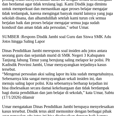
dan berdamai agar tidak terulang lagi. Kami Disdik juga diminta
untuk memperkuat dan memastikan agar proses belajar mengajar
tidak terdampak, karena mengingat banyak murid lainnya yang juga
sekolah disana, dan alhamdulillah setelah kami turun cek semua
berjalan baik dan proses belajar mengajar semua juga sudah
kondusif dan aman tidak ada persoalan,” sebut Umar.
SUMBER :Respons Disdik Jambi soal Guru dan Siswa SMK Adu
Jotos hingga Saling Lapor
Dinas Pendidikan Jambi merespons soal insiden adu jotos antara
seorang guru dan sejumlah murid di SMK Negeri 3 Kabupaten
Tanjung Jabung Timur yang berujung saling melapor ke polisi. Plt
Kadisdik Provinsi Jambi, Umar menyayangkan terjadinya kasus
tersebut.
“Mengenai persoalan aksi saling lapor itu kita sudah mengetahuinya.
Sebenarnya kita sangat menyayangkan sekali insiden ini, dan
menuju saling lapor polisi. Kita sebenarnya berharap kejadian ini
bisa diselesaikan secara damai kekeluargaan dan tidak berdampak
bagi dunia pendidikan dan jam belajar di sekolah,” kata Umar, Sabtu
(17/1/2026) dilansir
Umar mengatakan Dinas Pendidikan Jambi berupaya menyelesaikan
kasus tersebut. Disdik terus aktif memonitor dengan berbagai pihak
agar persoalan adu jotos ini bisa diselesaikan dengan baik karena