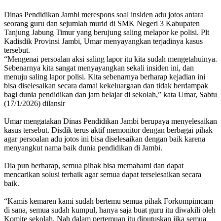
Dinas Pendidikan Jambi merespons soal insiden adu jotos antara
seorang guru dan sejumlah murid di SMK Negeri 3 Kabupaten
Tanjung Jabung Timur yang berujung saling melapor ke polisi. Plt
Kadisdik Provinsi Jambi, Umar menyayangkan terjadinya kasus
tersebut.
“Mengenai persoalan aksi saling lapor itu kita sudah mengetahuinya.
Sebenarnya kita sangat menyayangkan sekali insiden ini, dan
menuju saling lapor polisi. Kita sebenarnya berharap kejadian ini
bisa diselesaikan secara damai kekeluargaan dan tidak berdampak
bagi dunia pendidikan dan jam belajar di sekolah,” kata Umar, Sabtu
(17/1/2026) dilansir
Umar mengatakan Dinas Pendidikan Jambi berupaya menyelesaikan
kasus tersebut. Disdik terus aktif memonitor dengan berbagai pihak
agar persoalan adu jotos ini bisa diselesaikan dengan baik karena
menyangkut nama baik dunia pendidikan di Jambi.
Dia pun berharap, semua pihak bisa memahami dan dapat
mencarikan solusi terbaik agar semua dapat terselesaikan secara
baik.
“Kamis kemaren kami sudah bertemu semua pihak Forkompimcam
di sana, semua sudah kumpul, hanya saja buat guru itu diwakili oleh
Komite sekolah. Nah dalam pertemuan itu diputuskan jika semua