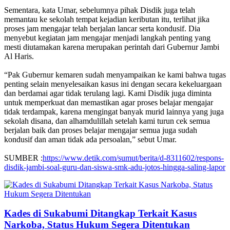
Sementara, kata Umar, sebelumnya pihak Disdik juga telah
memantau ke sekolah tempat kejadian keributan itu, terlihat jika
proses jam mengajar telah berjalan lancar serta kondusif. Dia
menyebut kegiatan jam mengajar menjadi langkah penting yang
mesti diutamakan karena merupakan perintah dari Gubernur Jambi
Al Haris.
“Pak Gubernur kemaren sudah menyampaikan ke kami bahwa tugas
penting selain menyelesaikan kasus ini dengan secara kekeluargaan
dan berdamai agar tidak terulang lagi. Kami Disdik juga diminta
untuk memperkuat dan memastikan agar proses belajar mengajar
tidak terdampak, karena mengingat banyak murid lainnya yang juga
sekolah disana, dan alhamdulillah setelah kami turun cek semua
berjalan baik dan proses belajar mengajar semua juga sudah
kondusif dan aman tidak ada persoalan,” sebut Umar.
SUMBER :
https://www.detik.com/sumut/berita/d-8311602/respons-
disdik-jambi-soal-guru-dan-siswa-smk-adu-jotos-hingga-saling-lapor
Kades di Sukabumi Ditangkap Terkait Kasus
Narkoba, Status Hukum Segera Ditentukan