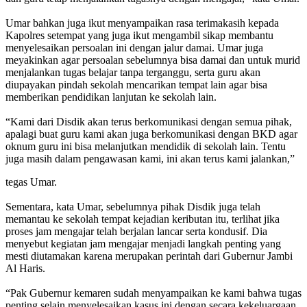
Umar bahkan juga ikut menyampaikan rasa terimakasih kepada
Kapolres setempat yang juga ikut mengambil sikap membantu
menyelesaikan persoalan ini dengan jalur damai. Umar juga
meyakinkan agar persoalan sebelumnya bisa damai dan untuk murid
menjalankan tugas belajar tanpa terganggu, serta guru akan
diupayakan pindah sekolah mencarikan tempat lain agar bisa
memberikan pendidikan lanjutan ke sekolah lain.
“Kami dari Disdik akan terus berkomunikasi dengan semua pihak,
apalagi buat guru kami akan juga berkomunikasi dengan BKD agar
oknum guru ini bisa melanjutkan mendidik di sekolah lain. Tentu
juga masih dalam pengawasan kami, ini akan terus kami jalankan,”
tegas Umar.
Sementara, kata Umar, sebelumnya pihak Disdik juga telah
memantau ke sekolah tempat kejadian keributan itu, terlihat jika
proses jam mengajar telah berjalan lancar serta kondusif. Dia
menyebut kegiatan jam mengajar menjadi langkah penting yang
mesti diutamakan karena merupakan perintah dari Gubernur Jambi
Al Haris.
“Pak Gubernur kemaren sudah menyampaikan ke kami bahwa tugas
penting selain menyelesaikan kasus ini dengan secara kekeluargaan