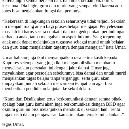
karena ingin semua berjalan baik dan tidak berdampak buruk
kesemua. Dia ingin, guru dan murid yang sempat viral karena adu
jotos bisa menjalankan fungsi dan perannya.
“Kekerasan di lingkungan sekolah seharusnya tidak terjadi. Sekolah
ini menjadi ruang aman bagi proses belajar mengajar. Penyelesaian
masalah ini harus secara edukatif dan mengedepankan perlindungan
terhadap anak, tanpa mengabaikan aspek hukum. Yang terpenting,
anak anak dapat melanjutkan tugasnya sebagai murid untuk belajar,
dan guru tetap menjalankan tugasnya dengan mengajar,” kata Umar.
Umar bahkan juga ikut menyampaikan rasa terimakasih kepada
Kapolres setempat yang juga ikut mengambil sikap membantu
menyelesaikan persoalan ini dengan jalur damai. Umar juga
meyakinkan agar persoalan sebelumnya bisa damai dan untuk murid
menjalankan tugas belajar tanpa terganggu, serta guru akan
diupayakan pindah sekolah mencarikan tempat lain agar bisa
memberikan pendidikan lanjutan ke sekolah lain.
“Kami dari Disdik akan terus berkomunikasi dengan semua pihak,
apalagi buat guru kami akan juga berkomunikasi dengan BKD agar
oknum guru ini bisa melanjutkan mendidik di sekolah lain. Tentu
juga masih dalam pengawasan kami, ini akan terus kami jalankan,”
tegas Umar.