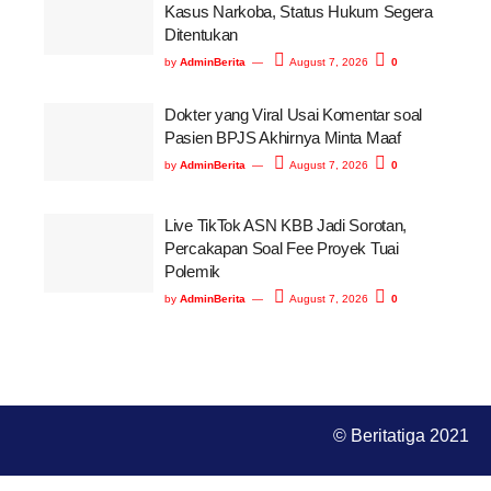
Kasus Narkoba, Status Hukum Segera
Ditentukan
by
AdminBerita
August 7, 2026
0
Dokter yang Viral Usai Komentar soal
Pasien BPJS Akhirnya Minta Maaf
by
AdminBerita
August 7, 2026
0
Live TikTok ASN KBB Jadi Sorotan,
Percakapan Soal Fee Proyek Tuai
Polemik
by
AdminBerita
August 7, 2026
0
© Beritatiga 2021