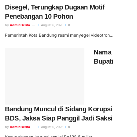
Disegel, Terungkap Dugaan Motif
Penebangan 10 Pohon
by
AdminBerita
August 6, 2026
0
Pemerintah Kota Bandung resmi menyegel videotron...
Nama
Bupati
Bandung Muncul di Sidang Korupsi
BDS, Jaksa Siap Panggil Jadi Saksi
by
AdminBerita
August 6, 2026
0
Kasus dugaan korupsi senilai Rp128,5 miliar...