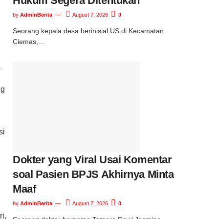
Hukum Segera Ditentukan
by
AdminBerita
August 7, 2026
0
Seorang kepala desa berinisial US di Kecamatan
Ciemas,...
a
ng
si
Dokter yang Viral Usai Komentar
soal Pasien BPJS Akhirnya Minta
Maaf
by
AdminBerita
August 7, 2026
0
i,