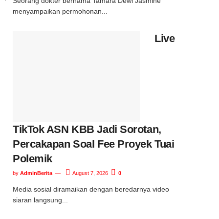
Seorang dokter bernama Tamara Dewi Jasmine
menyampaikan permohonan...
Live
TikTok ASN KBB Jadi Sorotan,
Percakapan Soal Fee Proyek Tuai
Polemik
by
AdminBerita
August 7, 2026
0
Media sosial diramaikan dengan beredarnya video
siaran langsung...