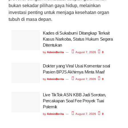
bukan sekadar pilihan gaya hidup, melainkan
investasi penting untuk menjaga kesehatan organ
tubuh di masa depan.
Kades di Sukabumi Ditangkap Terkait
Kasus Narkoba, Status Hukum Segera
Ditentukan
by
AdminBerita
August 7, 2026
0
Dokter yang Viral Usai Komentar soal
Pasien BPJS Akhirnya Minta Maaf
by
AdminBerita
August 7, 2026
0
Live TikTok ASN KBB Jadi Sorotan,
Percakapan Soal Fee Proyek Tuai
Polemik
by
AdminBerita
August 7, 2026
0