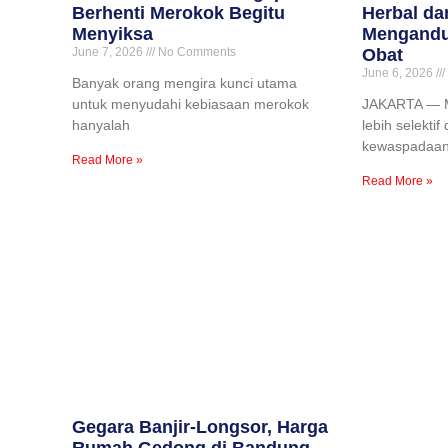
Berhenti Merokok Begitu
Herbal da
Menyiksa
Mengandu
June 7, 2026
No Comments
Obat
June 6, 2026
Banyak orang mengira kunci utama
untuk menyudahi kebiasaan merokok
JAKARTA — M
hanyalah
lebih selekti
kewaspadaa
Read More »
Read More »
Gegara Banjir-Longsor, Harga