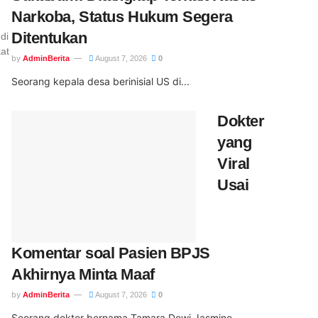
Narkoba, Status Hukum Segera
Ditentukan
di
at
by
AdminBerita
August 7, 2026
0
Seorang kepala desa berinisial US di...
Dokter
yang
Viral
Usai
Komentar soal Pasien BPJS
Akhirnya Minta Maaf
by
AdminBerita
August 7, 2026
0
Seorang dokter bernama Tamara Dewi Jasmine...