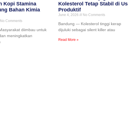
n Kopi Stamina
Kolesterol Tetap Stabil di Us
ng Bahan Kimia
Produktif
June 4, 2026
No Comments
No Comments
Bandung — Kolesterol tinggi kerap
asyarakat diimbau untuk
dijuluki sebagai silent killer atau
f dan meningkatkan
Read More »
n