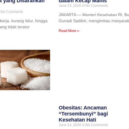
a yang Disarankan
dalam Kecap Manis
June 23, 2026
No Comments
No Comments
JAKARTA — Menteri Kesehatan RI, Bu
erja, kurang tidur, hingga
Gunadi Sadikin, mengimbau masyarak
ng tidak teratur
Read More »
Obesitas: Ancaman
“Tersembunyi” bagi
Kesehatan Hati
June 14, 2026
No Comments