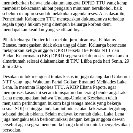
membeberkan bahwa ada oknum anggota DPRD TTU yang kerap
membuat kekacauan akibat pengaruh minuman beralkohol, baik
sebelum maupun sesudah melakukan agenda reses. Atas dasar itu,
Pemerintah Kabupaten TTU menegaskan dukungannya terhadap
segala upaya hukum yang ditempuh keluarga korban demi
mendapatkan keadilan yang seadil-adilnya.
Pihak keluarga Dokter Icha melalui juru bicaranya, Fabianus
Banase, menegaskan tidak akan tinggal diam. Keluarga berencana
melaporkan ketiga anggota DPRD tersebut ke Polda NTT dan
Badan Kehormatan (BK) DPRD segera setelah proses pemakaman
almarhumah selesai dilaksanakan di TPU Liliba pada hari Senin, 29
Juni 2026.
Desakan untuk mengusut tuntas kasus ini juga datang dari Gubernur
NTT yang juga Waketum Partai Golkar, Emanuel Melkiades Laka
Lena. Ia meminta Kapolres TTU, AKBP Eliana Papote, agar
memproses kasus ini secara transparan dan terang benderang. Laka
Lena mengingatkan bahwa Undang-Undang Kesehatan telah
menjamin perlindungan hukum bagi tenaga medis yang bekerja
sesuai SOP, sehingga tindakan intimidasi atau kekerasan tergolong
sebagai tindak pidana. Selain melayat ke rumah duka, Laka Lena
juga mengaku telah berkomunikasi dengan ketiga anggota dewan
tersebut agar segera menemui keluarga korban untuk menyelesaikan
persoalan.