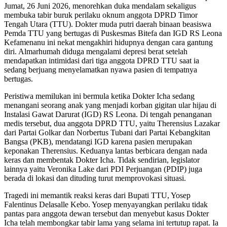
Jumat, 26 Juni 2026, menorehkan duka mendalam sekaligus
membuka tabir buruk perilaku oknum anggota DPRD Timor
Tengah Utara (TTU). Dokter muda putri daerah binaan beasiswa
Pemda TTU yang bertugas di Puskesmas Bitefa dan IGD RS Leona
Kefamenanu ini nekat mengakhiri hidupnya dengan cara gantung
diri. Almarhumah diduga mengalami depresi berat setelah
mendapatkan intimidasi dari tiga anggota DPRD TTU saat ia
sedang berjuang menyelamatkan nyawa pasien di tempatnya
bertugas.
Peristiwa memilukan ini bermula ketika Dokter Icha sedang
menangani seorang anak yang menjadi korban gigitan ular hijau di
Instalasi Gawat Darurat (IGD) RS Leona. Di tengah penanganan
medis tersebut, dua anggota DPRD TTU, yaitu Therensius Lazakar
dari Partai Golkar dan Norbertus Tubani dari Partai Kebangkitan
Bangsa (PKB), mendatangi IGD karena pasien merupakan
keponakan Therensius. Keduanya lantas berbicara dengan nada
keras dan membentak Dokter Icha. Tidak sendirian, legislator
lainnya yaitu Veronika Lake dari PDI Perjuangan (PDIP) juga
berada di lokasi dan dituding turut memprovokasi situasi.
Tragedi ini memantik reaksi keras dari Bupati TTU, Yosep
Falentinus Delasalle Kebo. Yosep menyayangkan perilaku tidak
pantas para anggota dewan tersebut dan menyebut kasus Dokter
Icha telah membongkar tabir lama yang selama ini tertutup rapat. Ia