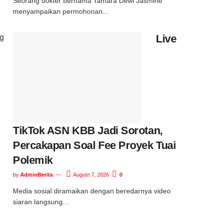
Seorang dokter bernama Tamara Dewi Jasmine
menyampaikan permohonan...
Live
g
TikTok ASN KBB Jadi Sorotan,
Percakapan Soal Fee Proyek Tuai
Polemik
by
AdminBerita
August 7, 2026
0
Media sosial diramaikan dengan beredarnya video
siaran langsung...