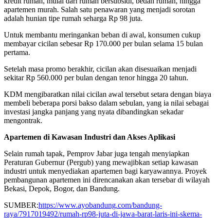
kredit rumah, mulai dari rumah bersubsidi, bedah rumah, hingga
apartemen murah. Salah satu penawaran yang menjadi sorotan
adalah hunian tipe rumah seharga Rp 98 juta.
Untuk membantu meringankan beban di awal, konsumen cukup
membayar cicilan sebesar Rp 170.000 per bulan selama 15 bulan
pertama.
Setelah masa promo berakhir, cicilan akan disesuaikan menjadi
sekitar Rp 560.000 per bulan dengan tenor hingga 20 tahun.
KDM mengibaratkan nilai cicilan awal tersebut setara dengan biaya
membeli beberapa porsi bakso dalam sebulan, yang ia nilai sebagai
investasi jangka panjang yang nyata dibandingkan sekadar
mengontrak.
Apartemen di Kawasan Industri dan Akses Aplikasi
Selain rumah tapak, Pemprov Jabar juga tengah menyiapkan
Peraturan Gubernur (Pergub) yang mewajibkan setiap kawasan
industri untuk menyediakan apartemen bagi karyawannya. Proyek
pembangunan apartemen ini direncanakan akan tersebar di wilayah
Bekasi, Depok, Bogor, dan Bandung.
SUMBER:
https://www.ayobandung.com/bandung-
raya/7917019492/rumah-rp98-juta-di-jawa-barat-laris-ini-skema-