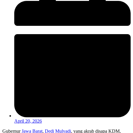
April 20, 2026
Gubernur
Jawa Barat
,
Dedi Mulyadi
, yang akrab disapa KDM,